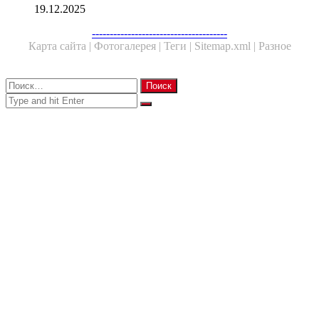
19.12.2025
Facebook
Twitter
WhatsApp
Telegram
--------------------------------------
Карта сайта |
Фотогалерея |
Теги |
Sitemap.xml |
Разное
Close
Найти:
Close
Search
for