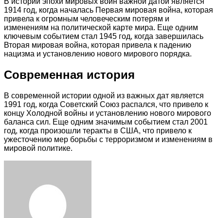
В истории эпохи мировых войн важной датой является
1914 год, когда началась Первая мировая война, которая
привела к огромным человеческим потерям и
изменениям на политической карте мира. Еще одним
ключевым событием стал 1945 год, когда завершилась
Вторая мировая война, которая привела к падению
нацизма и установлению нового мирового порядка.
Современная история
В современной истории одной из важных дат является
1991 год, когда Советский Союз распался, что привело к
концу Холодной войны и установлению нового мирового
баланса сил. Еще одним значимым событием стал 2001
год, когда произошли теракты в США, что привело к
ужесточению мер борьбы с терроризмом и изменениям в
мировой политике.
Facebook
Twitter
LinkedIn
Tumblr
Pinterest
Reddit
VKontakte
Odnoklassniki
Skype
WhatsApp
Telegram
Viber
Share
Print
via
Email